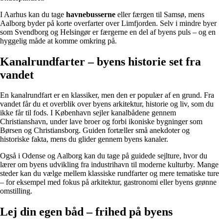
I Aarhus kan du tage
havnebusserne
eller færgen til Samsø, mens
Aalborg byder på korte overfarter over Limfjorden. Selv i mindre byer
som Svendborg og Helsingør er færgerne en del af byens puls – og en
hyggelig måde at komme omkring på.
Kanalrundfarter – byens historie set fra
vandet
En kanalrundfart er en klassiker, men den er populær af en grund. Fra
vandet får du et overblik over byens arkitektur, historie og liv, som du
ikke får til fods. I København sejler kanalbådene gennem
Christianshavn, under lave broer og forbi ikoniske bygninger som
Børsen og Christiansborg. Guiden fortæller små anekdoter og
historiske fakta, mens du glider gennem byens kanaler.
Også i Odense og Aalborg kan du tage på guidede sejlture, hvor du
lærer om byens udvikling fra industrihavn til moderne kulturby. Mange
steder kan du vælge mellem klassiske rundfarter og mere tematiske ture
– for eksempel med fokus på arkitektur, gastronomi eller byens grønne
omstilling.
Lej din egen båd – frihed på byens