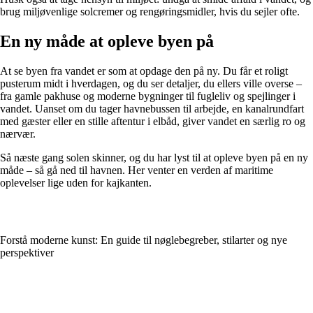
brug miljøvenlige solcremer og rengøringsmidler, hvis du sejler ofte.
En ny måde at opleve byen på
At se byen fra vandet er som at opdage den på ny. Du får et roligt
pusterum midt i hverdagen, og du ser detaljer, du ellers ville overse –
fra gamle pakhuse og moderne bygninger til fugleliv og spejlinger i
vandet. Uanset om du tager havnebussen til arbejde, en kanalrundfart
med gæster eller en stille aftentur i elbåd, giver vandet en særlig ro og
nærvær.
Så næste gang solen skinner, og du har lyst til at opleve byen på en ny
måde – så gå ned til havnen. Her venter en verden af maritime
oplevelser lige uden for kajkanten.
Forstå moderne kunst: En guide til nøglebegreber, stilarter og nye
perspektiver