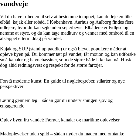
vandveje
Vil du have friheden til selv at bestemme tempoet, kan du leje en lille
elbåd, kajak eller robåd. I København, Aarhus og Aalborg findes flere
udlejere, hvor du kan sejle uden sejlerbevis. Elbådene er lydløse og
nemme at styre, og du kan tage madkurv og venner med ombord til en
afslappet eftermiddag på vandet.
Kajak og SUP (stand up paddle) er også blevet populære måder at
opleve byen på. Du kommer tæt på vandet, får motion og kan udforske
små kanaler og havnebassiner, som de større både ikke kan nå. Husk
dog altid redningsvest og respekt for de større fartøjer.
Forstå moderne kunst: En guide til nøglebegreber, stilarter og nye
perspektiver
Læring gennem leg – sådan gør du undervisningen sjov og
engagerende
Oplev byen fra vandet: Færger, kanaler og maritime oplevelser
Madoplevelser uden spild – sådan nyder du maden med omtanke