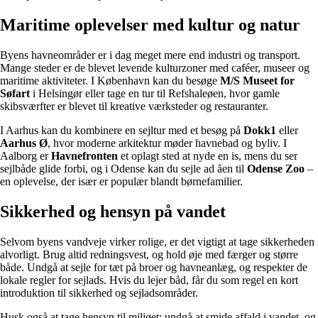
Maritime oplevelser med kultur og natur
Byens havneområder er i dag meget mere end industri og transport.
Mange steder er de blevet levende kulturzoner med caféer, museer og
maritime aktiviteter. I København kan du besøge
M/S Museet for
Søfart
i Helsingør eller tage en tur til Refshaleøen, hvor gamle
skibsværfter er blevet til kreative værksteder og restauranter.
I Aarhus kan du kombinere en sejltur med et besøg på
Dokk1
eller
Aarhus Ø
, hvor moderne arkitektur møder havnebad og byliv. I
Aalborg er
Havnefronten
et oplagt sted at nyde en is, mens du ser
sejlbåde glide forbi, og i Odense kan du sejle ad åen til
Odense Zoo
–
en oplevelse, der især er populær blandt børnefamilier.
Sikkerhed og hensyn på vandet
Selvom byens vandveje virker rolige, er det vigtigt at tage sikkerheden
alvorligt. Brug altid redningsvest, og hold øje med færger og større
både. Undgå at sejle for tæt på broer og havneanlæg, og respekter de
lokale regler for sejlads. Hvis du lejer båd, får du som regel en kort
introduktion til sikkerhed og sejladsområder.
Husk også at tage hensyn til miljøet: undgå at smide affald i vandet, og