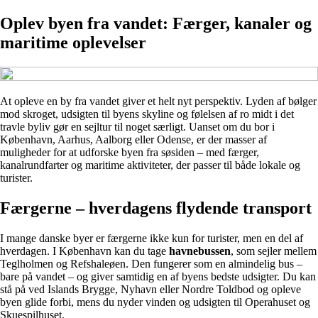
Oplev byen fra vandet: Færger, kanaler og
maritime oplevelser
At opleve en by fra vandet giver et helt nyt perspektiv. Lyden af bølger
mod skroget, udsigten til byens skyline og følelsen af ro midt i det
travle byliv gør en sejltur til noget særligt. Uanset om du bor i
København, Aarhus, Aalborg eller Odense, er der masser af
muligheder for at udforske byen fra søsiden – med færger,
kanalrundfarter og maritime aktiviteter, der passer til både lokale og
turister.
Færgerne – hverdagens flydende transport
I mange danske byer er færgerne ikke kun for turister, men en del af
hverdagen. I København kan du tage
havnebussen
, som sejler mellem
Teglholmen og Refshaleøen. Den fungerer som en almindelig bus –
bare på vandet – og giver samtidig en af byens bedste udsigter. Du kan
stå på ved Islands Brygge, Nyhavn eller Nordre Toldbod og opleve
byen glide forbi, mens du nyder vinden og udsigten til Operahuset og
Skuespilhuset.