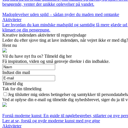
besøgende, venter der unikke oplevelser på vandet.
Madoplevelser uden spild – sådan nyder du maden med omtanke
Aktiviteter
Lær hvordan du kan mindske madspild og samtidig få mere glæde ud af
klimaet og din pengepung.
Kreative indendørs aktiviteter til regnvejrsdage
Leder du efter sjove ting at lave indendørs, når vejret ikke er med dig?
Hent nu
Vil du have nyt fra os? Tilmeld dig her
Få inspiration, viden og små genveje direkte i din indbakke.
Indtast din mail
Tilmeld dig
Tak for din tilmelding
Jeg tilslutter mig sidens betingelser og samtykker til persondatabeh
Ved at oplyse din e-mail og tilmelde dig nyhedsbrevet, siger du ja til 
Forstå moderne kunst: En guide til nøglebegreber, stilarter og nye per
Lær at se, forstå og nyde moderne kunst med nye øjne
Aktiviteter