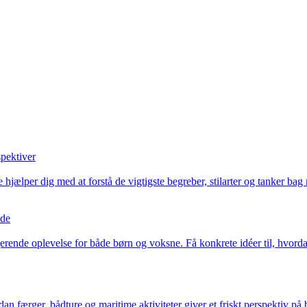
spektiver
lper dig med at forstå de vigtigste begreber, stilarter og tanker bag 
nde
rende oplevelse for både børn og voksne. Få konkrete idéer til, hvordan
 færger, bådture og maritime aktiviteter giver et friskt perspektiv på