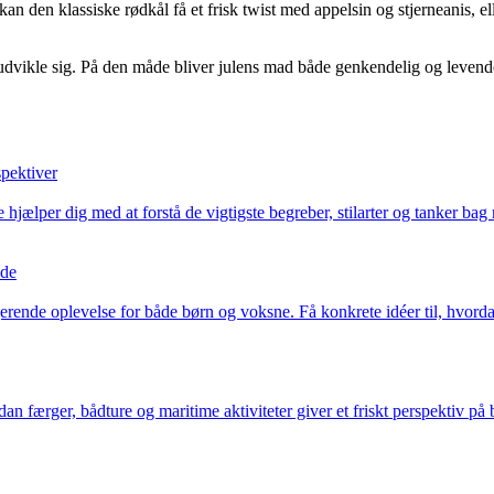
an den klassiske rødkål få et frisk twist med appelsin og stjerneanis, 
udvikle sig. På den måde bliver julens mad både genkendelig og levende 
spektiver
lper dig med at forstå de vigtigste begreber, stilarter og tanker bag 
nde
rende oplevelse for både børn og voksne. Få konkrete idéer til, hvordan
 færger, bådture og maritime aktiviteter giver et friskt perspektiv på