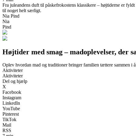
Fra juleandens duft til påskefrokostens klassikere – højtiderne er fyl
til noget helt særligt.
Nia Pind
Nia
Pind
Højtider med smag – madoplevelser, der s
Oplev hvordan mad og traditioner bringer familien tættere sammen i år
Aktiviteter
Aktiviteter
Del og hjælp
X
Facebook
Instagram
LinkedIn
YouTube
Pinterest
TikTok
Mail
RSS
7 min