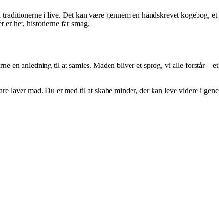
 vi traditionerne i live. Det kan være gennem en håndskrevet kogebog, e
 er her, historierne får smag.
e en anledning til at samles. Maden bliver et sprog, vi alle forstår – et 
bare laver mad. Du er med til at skabe minder, der kan leve videre i gen