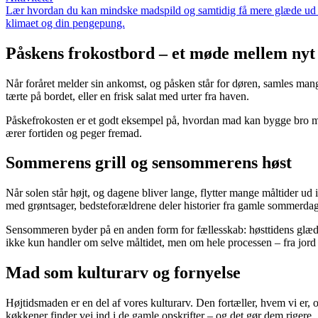
Lær hvordan du kan mindske madspild og samtidig få mere glæde ud af
klimaet og din pengepung.
Påskens frokostbord – et møde mellem ny
Når foråret melder sin ankomst, og påsken står for døren, samles mang
tærte på bordet, eller en frisk salat med urter fra haven.
Påskefrokosten er et godt eksempel på, hvordan mad kan bygge bro me
ærer fortiden og peger fremad.
Sommerens grill og sensommerens høst
Når solen står højt, og dagene bliver lange, flytter mange måltider ud
med grøntsager, bedsteforældrene deler historier fra gamle sommerdage,
Sensommeren byder på en anden form for fællesskab: høsttidens glæde
ikke kun handler om selve måltidet, men om hele processen – fra jord t
Mad som kulturarv og fornyelse
Højtidsmaden er en del af vores kulturarv. Den fortæller, hvem vi er, 
køkkener finder vej ind i de gamle opskrifter – og det gør dem rigere.