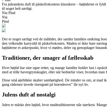
Fra juleandens duft til påskefrokostens klassikere – højtiderne er fyl
til noget helt særligt.
Nia Pind
Nia
Pind
Der er noget særligt ved de måltider, der samler familien omkring borde
den velkendte karrysild til påskefrokosten. Maden er ikke bare næring – 
højtiderne et ankerpunkt, hvor vi mødes, deler og genopdager hinan
Traditioner, der smager af fællesskab
Hver højtid har sine egne retter, og mange familier holder fast i opskr
med at trille havregrynskugler, eller når bedstefar viser, hvordan man 
Disse små øjeblikke skaber samhørighed. De minder os om, at mad ikk
gang oldemor lavede risengrød på brændeovn” får nyt liv.
Julens duft af nostalgi
Julen er måske den højtid, hvor madtraditionerne står stærkest. Mange 