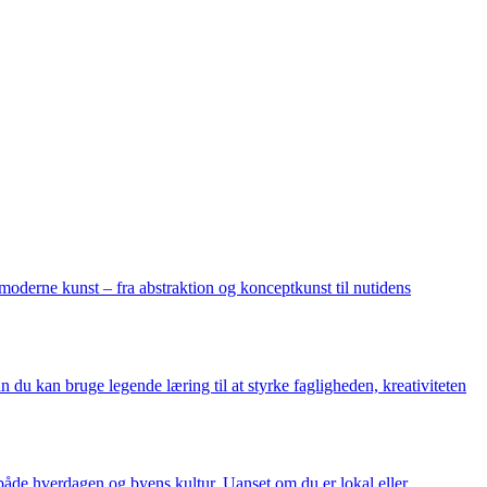
moderne kunst – fra abstraktion og konceptkunst til nutidens
 du kan bruge legende læring til at styrke fagligheden, kreativiteten
 både hverdagen og byens kultur. Uanset om du er lokal eller