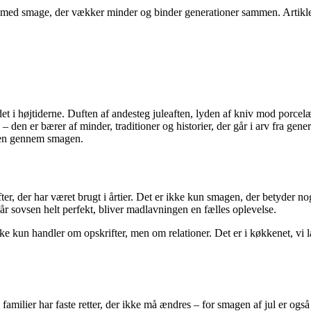
dt med smage, der vækker minder og binder generationer sammen. Artiklen
t i højtiderne. Duften af andesteg juleaften, lyden af kniv mod porcelæn
den er bærer af minder, traditioner og historier, der går i arv fra generat
den gennem smagen.
ifter, der har været brugt i årtier. Det er ikke kun smagen, der betyder
får sovsen helt perfekt, bliver madlavningen en fælles oplevelse.
e kun handler om opskrifter, men om relationer. Det er i køkkenet, vi 
familier har faste retter, der ikke må ændres – for smagen af jul er og