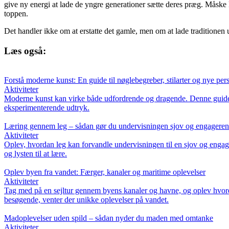
give ny energi at lade de yngre generationer sætte deres præg. Måske k
toppen.
Det handler ikke om at erstatte det gamle, men om at lade traditionen 
Læs også:
Forstå moderne kunst: En guide til nøglebegreber, stilarter og nye per
Aktiviteter
Moderne kunst kan virke både udfordrende og dragende. Denne guide hjæ
eksperimenterende udtryk.
Læring gennem leg – sådan gør du undervisningen sjov og engagere
Aktiviteter
Oplev, hvordan leg kan forvandle undervisningen til en sjov og engage
og lysten til at lære.
Oplev byen fra vandet: Færger, kanaler og maritime oplevelser
Aktiviteter
Tag med på en sejltur gennem byens kanaler og havne, og oplev hvordan
besøgende, venter der unikke oplevelser på vandet.
Madoplevelser uden spild – sådan nyder du maden med omtanke
Aktiviteter