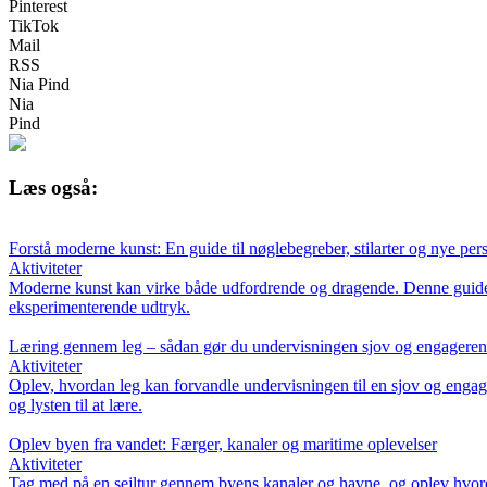
Pinterest
TikTok
Mail
RSS
Nia Pind
Nia
Pind
Læs også:
Forstå moderne kunst: En guide til nøglebegreber, stilarter og nye per
Aktiviteter
Moderne kunst kan virke både udfordrende og dragende. Denne guide hjæ
eksperimenterende udtryk.
Læring gennem leg – sådan gør du undervisningen sjov og engagere
Aktiviteter
Oplev, hvordan leg kan forvandle undervisningen til en sjov og engage
og lysten til at lære.
Oplev byen fra vandet: Færger, kanaler og maritime oplevelser
Aktiviteter
Tag med på en sejltur gennem byens kanaler og havne, og oplev hvordan