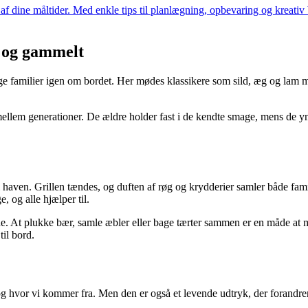
 dine måltider. Med enkle tips til planlægning, opbevaring og kreativ
t og gammelt
e familier igen om bordet. Her mødes klassikere som sild, æg og lam me
llem generationer. De ældre holder fast i de kendte smage, mens de yn
 i haven. Grillen tændes, og duften af røg og krydderier samler både fam
 og alle hjælper til.
. At plukke bær, samle æbler eller bage tærter sammen er en måde at 
il bord.
og hvor vi kommer fra. Men den er også et levende udtryk, der forandrer 