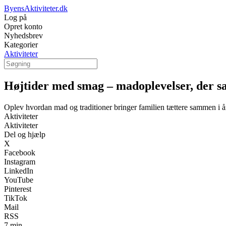
ByensAktiviteter.dk
Log på
Opret konto
Nyhedsbrev
Kategorier
Aktiviteter
Højtider med smag – madoplevelser, der s
Oplev hvordan mad og traditioner bringer familien tættere sammen i år
Aktiviteter
Aktiviteter
Del og hjælp
X
Facebook
Instagram
LinkedIn
YouTube
Pinterest
TikTok
Mail
RSS
7 min