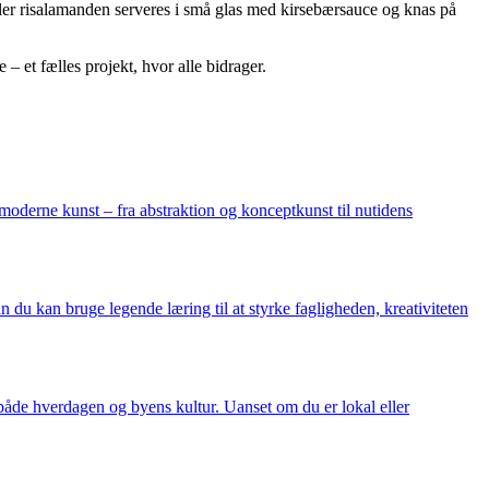
eller risalamanden serveres i små glas med kirsebærsauce og knas på
– et fælles projekt, hvor alle bidrager.
moderne kunst – fra abstraktion og konceptkunst til nutidens
 du kan bruge legende læring til at styrke fagligheden, kreativiteten
 både hverdagen og byens kultur. Uanset om du er lokal eller