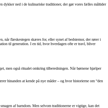
 dykker ned i de kulinariske traditioner, der gør vores fælles måltider
, når flæskestegen skæres for, eller synet af bedstemor, der rører i
ion til generation. I en tid, hvor hverdagen ofte er travl, bliver
 noget, men også ritualet omkring tilberedningen. Når børnene hjælper
lærer hinanden at kende på nye måder – og hvor historierne om “den
så smagen af barndom. Men selvom traditionerne er vigtige, kan det